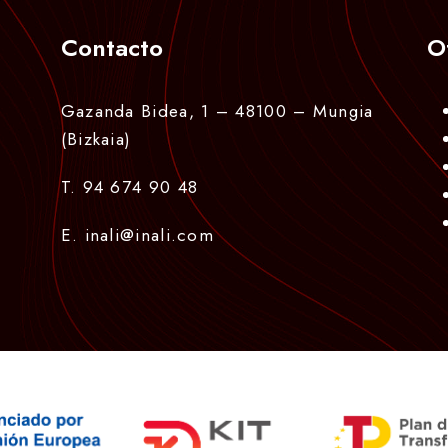
Contacto
O
Gazanda Bidea, 1 – 48100 – Mungia
(Bizkaia)
T. 94 674 90 48
E. inali@inali.com