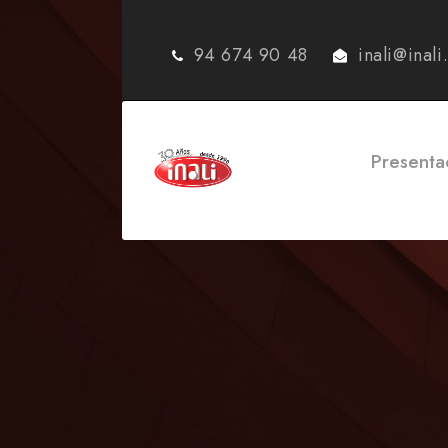
94 674 90 48
inali@inal
Presenta