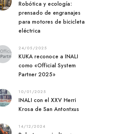
Robótica y ecología:
prensado de engranajes
para motores de bicicleta
eléctrica
24/05/2025
KUKA reconoce a INALI
como «Official System
Partner 2025»
10/01/2025
INALI con el XXV Herri
Krosa de San Antontxus
14/12/2024