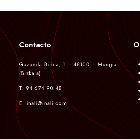
Contacto
O
Gazanda Bidea, 1 – 48100 – Mungia
(Bizkaia)
T. 94 674 90 48
E. inali@inali.com